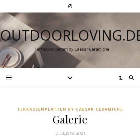
OUTDOORLOVING.D
Terrassenplatten by Caesar Ceramiche
TERRASSENPLATTEN BY CAESAR CERAMICHE
Galerie
4. August 2023