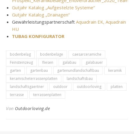
Prospekt_Keramikbelaege_Endverbraucher_2020_Team4_f
Gutjahr Katalog „Aufgestelzte Systeme“
Gutjahr Katalog „Drainagen“
Gewährleistungspartnerschaft
Aquadrain EK,
Aquadrain
HU
TUBAG KONFIGURATOR
bodenbelag
bodenbeläge
caesarceramiche
Feinsteinzeug
fliesen
galabau
galabauer
garten
gartenbau
gartenundlandschaftbau
keramik
keramischeterrassenplatten
landschaftsbau
landschaftsgaertner
outdoor
outdoorloving
platten
terrasse
terrassenplatten
Von
Outdoorloving.de