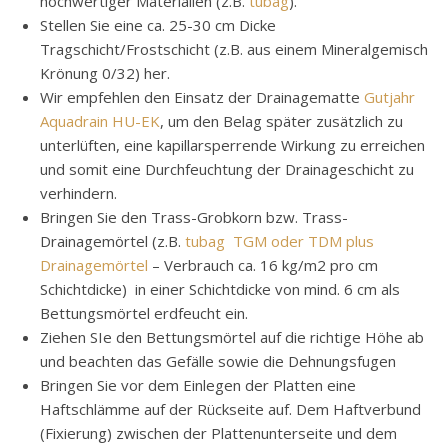
hochwertiger Materialien (z.B.
tubag
).
Stellen Sie eine ca. 25-30 cm Dicke
Tragschicht/Frostschicht (z.B. aus einem Mineralgemisch
Krönung 0/32) her.
Wir empfehlen den Einsatz der Drainagematte
Gutjahr
Aquadrain HU-EK
, um den Belag später zusätzlich zu
unterlüften, eine kapillarsperrende Wirkung zu erreichen
und somit eine Durchfeuchtung der Drainageschicht zu
verhindern.
Bringen Sie den Trass-Grobkorn bzw. Trass-
Drainagemörtel (z.B.
tubag TGM oder TDM plus
Drainagemörtel
– Verbrauch ca. 16 kg/m2 pro cm
Schichtdicke) in einer Schichtdicke von mind. 6 cm als
Bettungsmörtel erdfeucht ein.
Ziehen SIe den Bettungsmörtel auf die richtige Höhe ab
und beachten das Gefälle sowie die Dehnungsfugen
Bringen Sie vor dem Einlegen der Platten eine
Haftschlämme auf der Rückseite auf. Dem Haftverbund
(Fixierung) zwischen der Plattenunterseite und dem