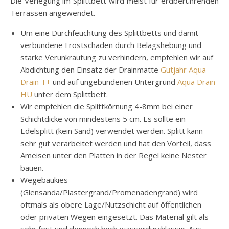
Die Verlegung im Splittbett wird meist für erdberührenden
Terrassen angewendet.
Um eine Durchfeuchtung des Splittbetts und damit
verbundene Frostschäden durch Belagshebung und
starke Verunkrautung zu verhindern, empfehlen wir auf
Abdichtung den Einsatz der Drainmatte
Gutjahr Aqua
Drain T+
und auf ungebundenen Untergrund
Aqua Drain
HU
unter dem Splittbett.
Wir empfehlen die Splittkörnung 4-8mm bei einer
Schichtdicke von mindestens 5 cm. Es sollte ein
Edelsplitt (kein Sand) verwendet werden. Splitt kann
sehr gut verarbeitet werden und hat den Vorteil, dass
Ameisen unter den Platten in der Regel keine Nester
bauen.
Wegebaukies
(Glensanda/Plastergrand/Promenadengrand) wird
oftmals als obere Lage/Nutzschicht auf öffentlichen
oder privaten Wegen eingesetzt. Das Material gilt als
sehr fest und dennoch hoch wasserdurchlässig. Aus